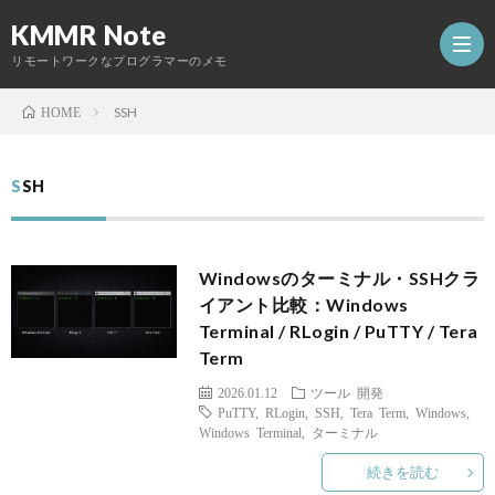
KMMR Note
リモートワークなプログラマーのメモ
SSH
HOME
ホ
SSH
ー
日
Windowsのターミナル・SSHクラ
ム
記
開
イアント比較：Windows
Terminal / RLogin / PuTTY / Tera
発
Term
Abou
2026.01.12
ツール
開発
し
PuTTY
,
RLogin
,
SSH
,
Tera Term
,
Windows
,
Windows Terminal
,
ターミナル
た
続きを読む