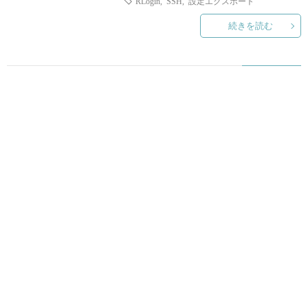
RLogin
,
SSH
,
設定エクスポート
続きを読む