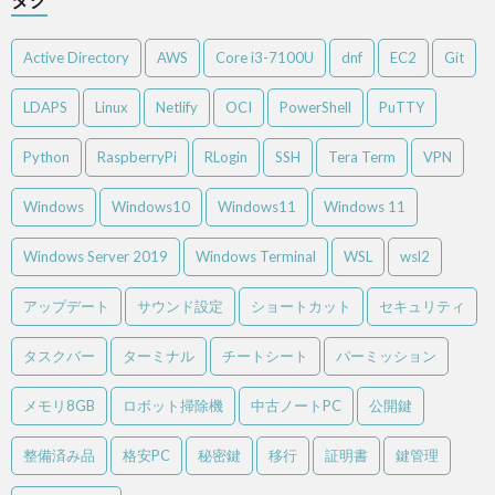
Active Directory
AWS
Core i3-7100U
dnf
EC2
Git
LDAPS
Linux
Netlify
OCI
PowerShell
PuTTY
Python
RaspberryPi
RLogin
SSH
Tera Term
VPN
Windows
Windows10
Windows11
Windows 11
Windows Server 2019
Windows Terminal
WSL
wsl2
アップデート
サウンド設定
ショートカット
セキュリティ
タスクバー
ターミナル
チートシート
パーミッション
メモリ8GB
ロボット掃除機
中古ノートPC
公開鍵
整備済み品
格安PC
秘密鍵
移行
証明書
鍵管理