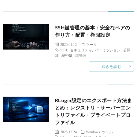
ア
プ
SSH鍵管理の基本：安全なペアの
作り方・配置・権限設定
リ
2026.01.12
ツール
SSH
,
セキュリティ
,
パーミッション
,
公開
鍵
,
秘密鍵
,
鍵管理
な
続きを読む
ど
RLogin設定のエクスポート方法ま
とめ：レジストリ・サーバーエン
トリファイル・プライベートプロ
ファイル
2025.12.24
Windows
ツール