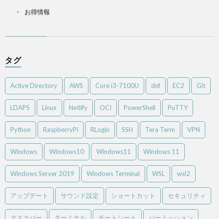
お得情報
タグ
Active Directory
AWS
Core i3-7100U
dnf
EC2
Git
LDAPS
Linux
Netlify
OCI
PowerShell
PuTTY
Python
RaspberryPi
RLogin
SSH
Tera Term
VPN
Windows
Windows10
Windows11
Windows 11
Windows Server 2019
Windows Terminal
WSL
wsl2
アップデート
サウンド設定
ショートカット
セキュリティ
タスクバー
ターミナル
チートシート
パーミッション