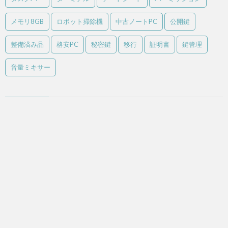
メモリ8GB
ロボット掃除機
中古ノートPC
公開鍵
整備済み品
格安PC
秘密鍵
移行
証明書
鍵管理
音量ミキサー