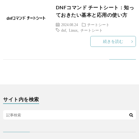
DNFコマンド チートシート：知っ
ア
ておきたい基本と応用の使い方
プ
2024.08.24
チートシート
dnf
,
Linux
,
チートシート
続きを読む
リ
な
ど
サイト内を検索