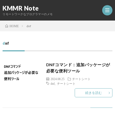
KMMR Note
リモートワークなプログラマーのメモ
dnf
HOME
ホ
dnf
ー
日
DNFコマンド：追加パッケージが
ム
記
開
必要な便利ツール
2024.08.25
チートシート
発
dnf
,
チートシート
Abou
続きを読む
し
た