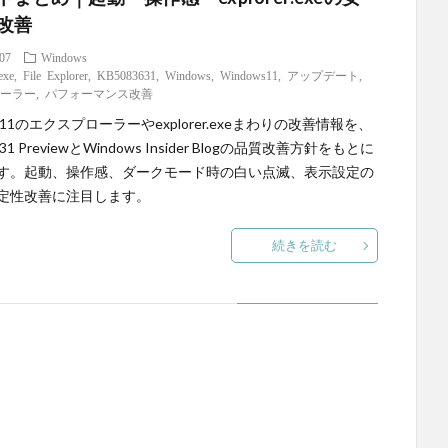
改善
.07
Windows
.exe
,
File Explorer
,
KB5083631
,
Windows
,
Windows11
,
アップデート
,
ローラー
,
パフォーマンス改善
ws11のエクスプローラーやexplorer.exeまわりの改善情報を、
631 PreviewとWindows Insider Blogの品質改善方針をもとに
す。起動、操作感、ダークモード時の白い点滅、表示設定の
定性改善に注目します。
続きを読む