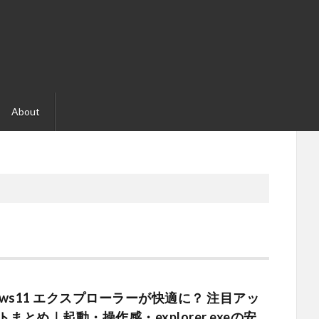
About
dows11 エクスプローラーが快適に？ 注目アッ
まとめ｜起動・操作感・explorer.exeの安