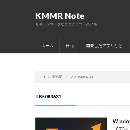
KMMR Note
リモートワークなプログラマーのメモ
ホーム
日記
開発したアプリなど
KB5083631
HOME
KB5083631
Win
プデート