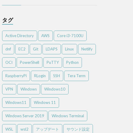
タグ
Active Directory
AWS
Core i3-7100U
dnf
EC2
Git
LDAPS
Linux
Netlify
OCI
PowerShell
PuTTY
Python
RaspberryPi
RLogin
SSH
Tera Term
VPN
Windows
Windows10
Windows11
Windows 11
Windows Server 2019
Windows Terminal
WSL
wsl2
アップデート
サウンド設定