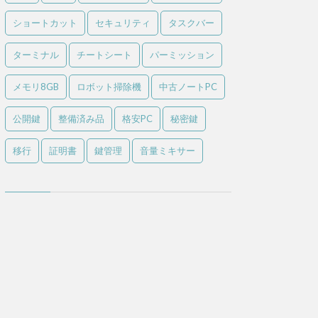
ショートカット
セキュリティ
タスクバー
ターミナル
チートシート
パーミッション
メモリ8GB
ロボット掃除機
中古ノートPC
公開鍵
整備済み品
格安PC
秘密鍵
移行
証明書
鍵管理
音量ミキサー