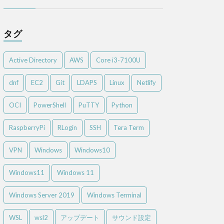
タグ
Active Directory
AWS
Core i3-7100U
dnf
EC2
Git
LDAPS
Linux
Netlify
OCI
PowerShell
PuTTY
Python
RaspberryPi
RLogin
SSH
Tera Term
VPN
Windows
Windows10
Windows11
Windows 11
Windows Server 2019
Windows Terminal
WSL
wsl2
アップデート
サウンド設定