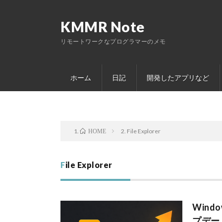
KMMR Note
リモートワークなプログラマーのメモ
ホーム
日記
開発したアプリなど
File Explorer
HOME
File Explorer
Win
プデート