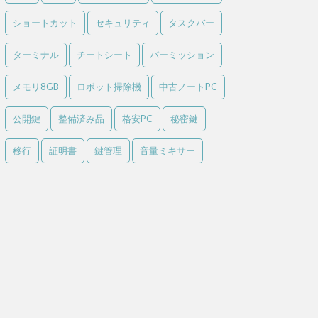
ショートカット
セキュリティ
タスクバー
ターミナル
チートシート
パーミッション
メモリ8GB
ロボット掃除機
中古ノートPC
公開鍵
整備済み品
格安PC
秘密鍵
移行
証明書
鍵管理
音量ミキサー