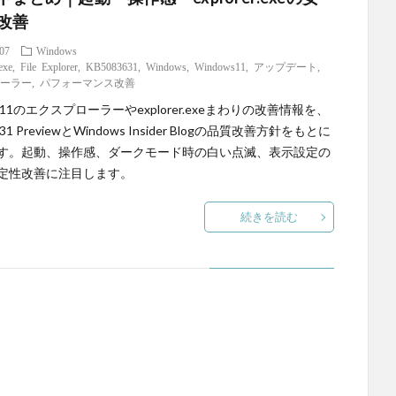
改善
.07
Windows
.exe
,
File Explorer
,
KB5083631
,
Windows
,
Windows11
,
アップデート
,
ローラー
,
パフォーマンス改善
ws11のエクスプローラーやexplorer.exeまわりの改善情報を、
631 PreviewとWindows Insider Blogの品質改善方針をもとに
す。起動、操作感、ダークモード時の白い点滅、表示設定の
定性改善に注目します。
続きを読む