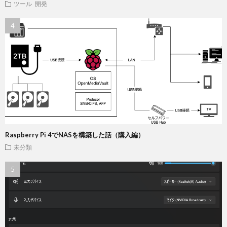
ツール
開発
Raspberry Pi 4でNASを構築した話（購入編）
未分類