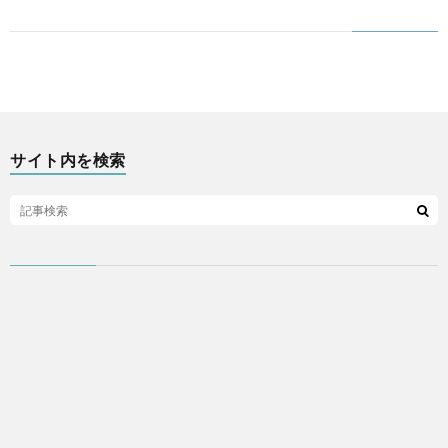
ア
プ
リ
サイト内を検索
な
ど