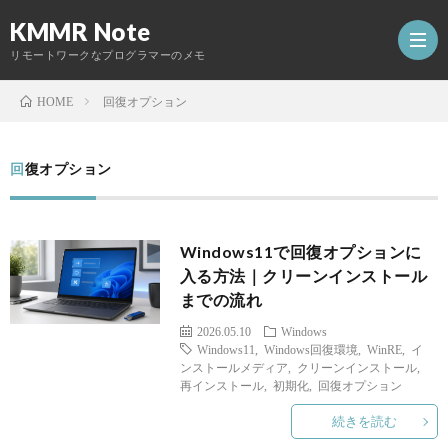
KMMR Note
リモートワークなプログラマーのメモ
回復オプション
HOME
ホ
回復オプション
ー
日
Windows11で回復オプションに
ム
記
開
入る方法｜クリーンインストール
までの流れ
発
2026.05.10
Windows
Windows11
,
Windows回復環境
,
WinRE
,
イ
Abou
し
ンストールメディア
,
クリーンインストール
,
再インストール
,
初期化
,
回復オプション
た
続きを読む