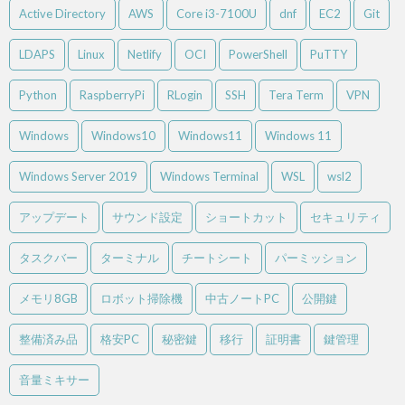
Active Directory
AWS
Core i3-7100U
dnf
EC2
Git
LDAPS
Linux
Netlify
OCI
PowerShell
PuTTY
Python
RaspberryPi
RLogin
SSH
Tera Term
VPN
Windows
Windows10
Windows11
Windows 11
Windows Server 2019
Windows Terminal
WSL
wsl2
アップデート
サウンド設定
ショートカット
セキュリティ
タスクバー
ターミナル
チートシート
パーミッション
メモリ8GB
ロボット掃除機
中古ノートPC
公開鍵
整備済み品
格安PC
秘密鍵
移行
証明書
鍵管理
音量ミキサー