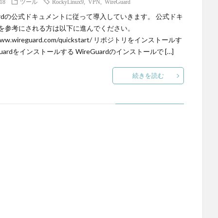
.18
ツール
RockyLinux9
,
VPN
,
WireGuard
Guardの公式ドキュメントに従って導入していきます。 公式ドキ
を参考にされる方は以下に進んでください。
/www.wireguard.com/quickstart/ リポジトリをインストールす
Guardをインストールする WireGuardのインストールで […]
続きを読む