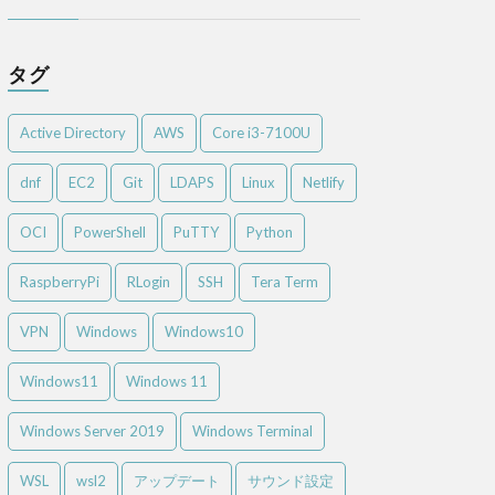
タグ
Active Directory
AWS
Core i3-7100U
dnf
EC2
Git
LDAPS
Linux
Netlify
OCI
PowerShell
PuTTY
Python
RaspberryPi
RLogin
SSH
Tera Term
VPN
Windows
Windows10
Windows11
Windows 11
Windows Server 2019
Windows Terminal
WSL
wsl2
アップデート
サウンド設定