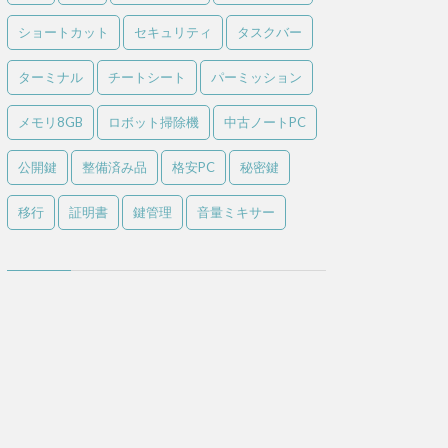
ショートカット
セキュリティ
タスクバー
ターミナル
チートシート
パーミッション
メモリ8GB
ロボット掃除機
中古ノートPC
公開鍵
整備済み品
格安PC
秘密鍵
移行
証明書
鍵管理
音量ミキサー