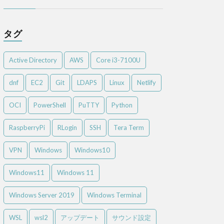
タグ
Active Directory
AWS
Core i3-7100U
dnf
EC2
Git
LDAPS
Linux
Netlify
OCI
PowerShell
PuTTY
Python
RaspberryPi
RLogin
SSH
Tera Term
VPN
Windows
Windows10
Windows11
Windows 11
Windows Server 2019
Windows Terminal
WSL
wsl2
アップデート
サウンド設定