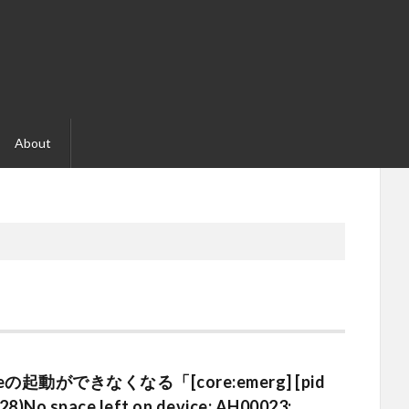
About
heの起動ができなくなる「[core:emerg] [pid
(28)No space left on device: AH00023: