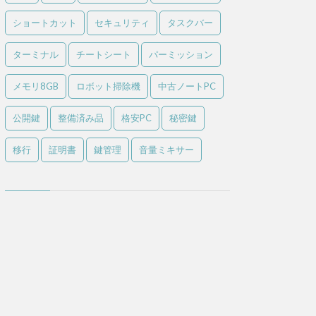
ショートカット
セキュリティ
タスクバー
ターミナル
チートシート
パーミッション
メモリ8GB
ロボット掃除機
中古ノートPC
公開鍵
整備済み品
格安PC
秘密鍵
移行
証明書
鍵管理
音量ミキサー