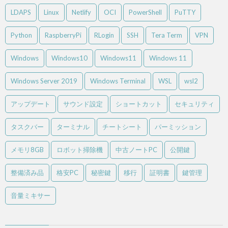
LDAPS
Linux
Netlify
OCI
PowerShell
PuTTY
Python
RaspberryPi
RLogin
SSH
Tera Term
VPN
Windows
Windows10
Windows11
Windows 11
Windows Server 2019
Windows Terminal
WSL
wsl2
アップデート
サウンド設定
ショートカット
セキュリティ
タスクバー
ターミナル
チートシート
パーミッション
メモリ8GB
ロボット掃除機
中古ノートPC
公開鍵
整備済み品
格安PC
秘密鍵
移行
証明書
鍵管理
音量ミキサー