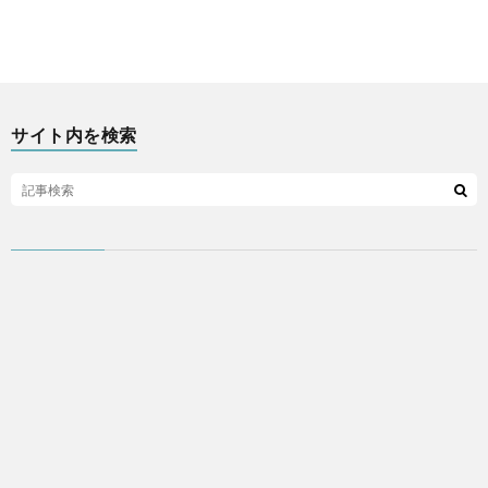
ア
プ
サイト内を検索
リ
な
ど