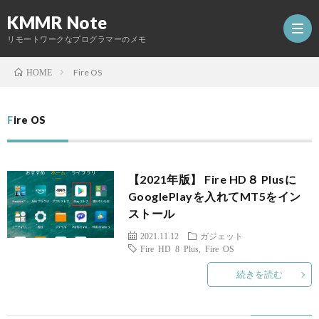
KMMR Note
リモートワークなプログラマーのメモ
Fire OS
HOME
ホ
Fire OS
ー
日
【2021年版】 Fire HD８ Plusに
ム
記
開
GooglePlayを入れてMT5をイン
ストール
発
2021.11.12
ガジェット
Fire HD 8 Plus
,
Fire OS
Abou
し
続きを読む
た