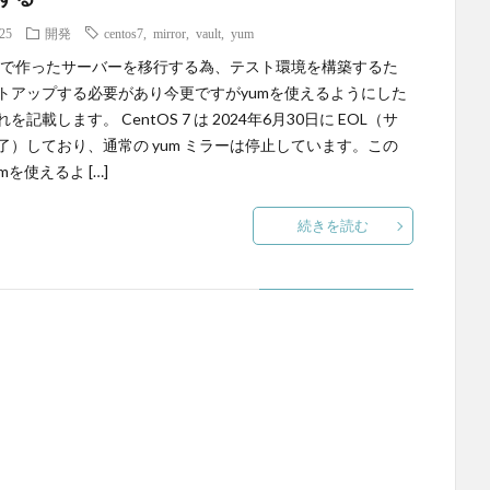
.25
開発
centos7
,
mirror
,
vault
,
yum
OS7で作ったサーバーを移行する為、テスト環境を構築するた
トアップする必要があり今更ですがyumを使えるようにした
を記載します。 CentOS 7 は 2024年6月30日に EOL（サ
了）しており、通常の yum ミラーは停止しています。この
mを使えるよ […]
続きを読む