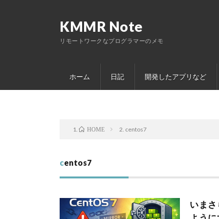
KMMR Note
リモートワークなプログラマーのメモ
ホーム
日記
開発したアプリなど
centos7
HOME
centos7
いまさ
ように