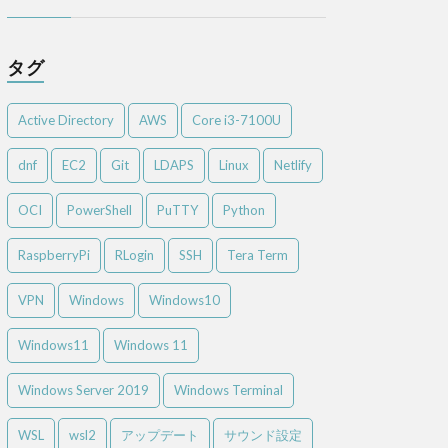
タグ
Active Directory
AWS
Core i3-7100U
dnf
EC2
Git
LDAPS
Linux
Netlify
OCI
PowerShell
PuTTY
Python
RaspberryPi
RLogin
SSH
Tera Term
VPN
Windows
Windows10
Windows11
Windows 11
Windows Server 2019
Windows Terminal
WSL
wsl2
アップデート
サウンド設定