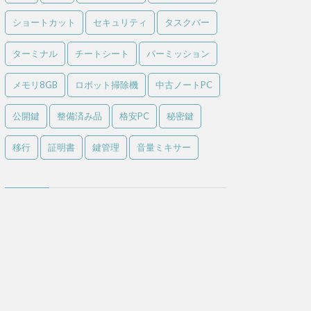
ショートカット
セキュリティ
タスクバー
ターミナル
チートシート
パーミッション
メモリ8GB
ロボット掃除機
中古ノートPC
公開鍵
整備済み品
格安PC
秘密鍵
移行
証明書
鍵管理
音量ミキサー