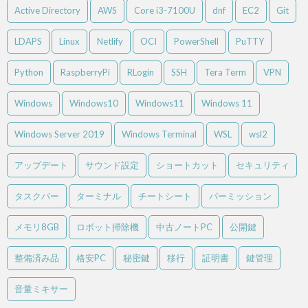
Active Directory
AWS
Core i3-7100U
dnf
EC2
Git
LDAPS
Linux
Netlify
OCI
PowerShell
PuTTY
Python
RaspberryPi
RLogin
SSH
Tera Term
VPN
Windows
Windows10
Windows11
Windows 11
Windows Server 2019
Windows Terminal
WSL
wsl2
アップデート
サウンド設定
ショートカット
セキュリティ
タスクバー
ターミナル
チートシート
パーミッション
メモリ8GB
ロボット掃除機
中古ノートPC
公開鍵
整備済み品
格安PC
秘密鍵
移行
証明書
鍵管理
音量ミキサー