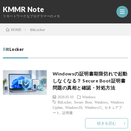
KMMR Note
リモートワークなプログラマーのメモ
BitLocker
HOME
ホ
BitLocker
ー
日
Windowsの証明書期限切れで起動
ム
記
開
しなくなる？ Secure Boot証明書
問題の真相と確認・対処方法
発
2026.05.10
Windows
BitLocker
,
Secure Boot
,
Windows
,
Windows
Abou
し
Update
,
Windows10
,
Windows11
,
セキュアブ
ート
,
証明書
た
続きを読む