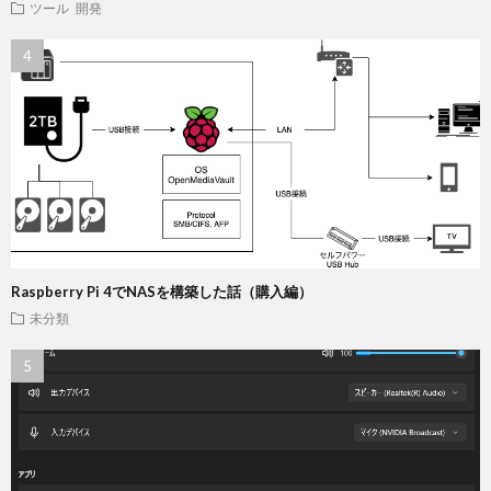
ツール
開発
Raspberry Pi 4でNASを構築した話（購入編）
未分類