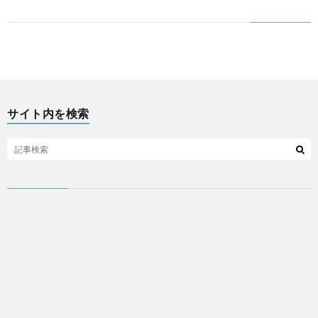
ア
プ
リ
サイト内を検索
な
ど