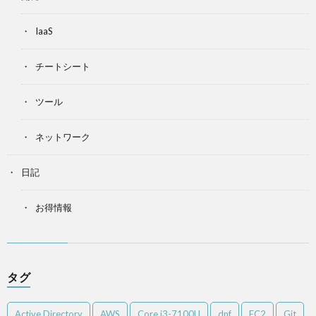
IaaS
チートシート
ツール
ネットワーク
日記
お得情報
タグ
Active Directory
AWS
Core i3-7100U
dnf
EC2
Git