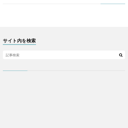
ア
プ
リ
サイト内を検索
な
ど