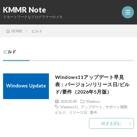
KMMR Note
リモートワークなプログラマーのメモ
ビルド
HOME
ホ
ビルド
ー
日
Windows11アップデート早見
ム
記
開
表：バージョン/リリース日/ビル
ド/要件（2026年5月版）
発
2026.05.09
Windows
Windows11
,
アップデート
,
サポート期限
,
Abou
し
ビルド
,
リリース日
,
要件
続きを読む
た