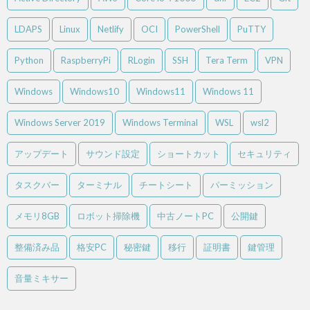
LDAPS
Linux
Netlify
OCI
PowerShell
PuTTY
Python
RaspberryPi
RLogin
SSH
Tera Term
VPN
Windows
Windows10
Windows11
Windows 11
Windows Server 2019
Windows Terminal
WSL
wsl2
アップデート
サウンド設定
ショートカット
セキュリティ
タスクバー
ターミナル
チートシート
パーミッション
メモリ8GB
ロボット掃除機
中古ノートPC
公開鍵
整備済み品
格安PC
秘密鍵
移行
証明書
鍵管理
音量ミキサー