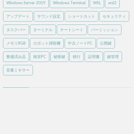
Windows Server 2019
Windows Terminal
WSL
wsl2
アップデート
サウンド設定
ショートカット
セキュリティ
タスクバー
ターミナル
チートシート
パーミッション
メモリ8GB
ロボット掃除機
中古ノートPC
公開鍵
整備済み品
格安PC
秘密鍵
移行
証明書
鍵管理
音量ミキサー