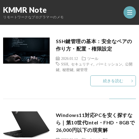
KMMR Note
リモートワークなプログラマーのメモ
SSH鍵管理の基本：安全なペアの
ホ
作り方・配置・権限設定
2026.01.12
ツール
ー
日
SSH
,
セキュリティ
,
パーミッション
,
公開
鍵
,
秘密鍵
,
鍵管理
ム
記
開
続きを読む
発
Abou
し
Windows11対応PCを安く探すな
ら｜第10世代Intel・FHD・8GBで
26,000円以下の現実解
た