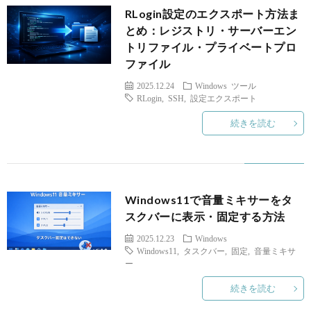
RLogin設定のエクスポート方法ま
とめ：レジストリ・サーバーエン
トリファイル・プライベートプロ
ファイル
2025.12.24
Windows
ツール
RLogin
,
SSH
,
設定エクスポート
続きを読む
Windows11で音量ミキサーをタ
スクバーに表示・固定する方法
2025.12.23
Windows
Windows11
,
タスクバー
,
固定
,
音量ミキサ
ー
続きを読む