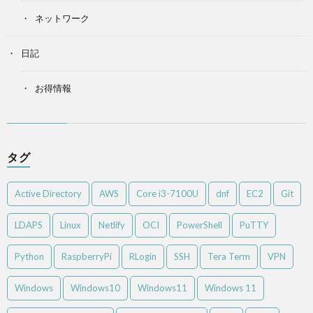
ネットワーク
日記
お得情報
タグ
Active Directory
AWS
Core i3-7100U
dnf
EC2
Git
LDAPS
Linux
Netlify
OCI
PowerShell
PuTTY
Python
RaspberryPi
RLogin
SSH
Tera Term
VPN
Windows
Windows10
Windows11
Windows 11