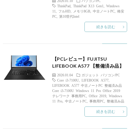
2026.01.10
パソコン/PC
ThinkPad
,
ThinkPad X13 Gen1
,
Windows
ア
11
,
フルHD
,
メモリ8GB
,
中古ノートPC
,
格安
PC
,
第10世代Intel
プ
続きを読む
リ
な
【PCレビュー】FUJITSU
LIFEBOOK A577 【整備済み品】
ど
2026.01.04
ガジェット
パソコン/PC
Core i3-7100U
,
LIFEBOOK A577
,
LIFEBOOK A577 中古ノートPC 整備済み品
Core i3-7100U Windows 11 Pro Office 2019
テレワーク 事務用PC
,
Office 2019
,
Windows
11 Pro
,
中古ノートPC
,
事務用PC
,
整備済み品
続きを読む