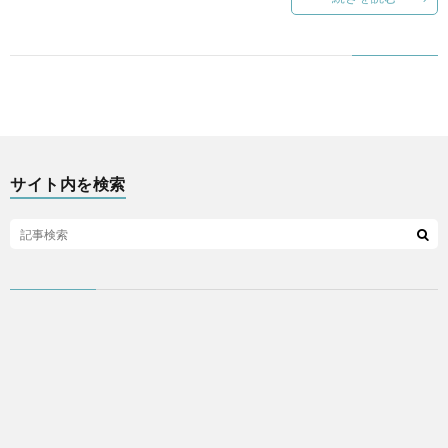
ア
プ
リ
サイト内を検索
な
ど