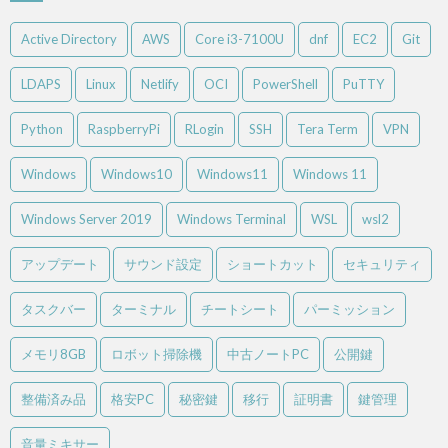
Active Directory
AWS
Core i3-7100U
dnf
EC2
Git
LDAPS
Linux
Netlify
OCI
PowerShell
PuTTY
Python
RaspberryPi
RLogin
SSH
Tera Term
VPN
Windows
Windows10
Windows11
Windows 11
Windows Server 2019
Windows Terminal
WSL
wsl2
アップデート
サウンド設定
ショートカット
セキュリティ
タスクバー
ターミナル
チートシート
パーミッション
メモリ8GB
ロボット掃除機
中古ノートPC
公開鍵
整備済み品
格安PC
秘密鍵
移行
証明書
鍵管理
音量ミキサー