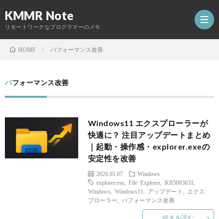
KMMR Note
リモートワークなプログラマーのメモ
パフォーマンス改善
HOME
ホ
パフォーマンス改善
ー
日
Windows11 エクスプローラーが
ム
記
開
快適に？ 注目アップデートまとめ
｜起動・操作感・explorer.exeの
発
安定性を改善
Abou
2026.05.07
Windows
し
explorer.exe
,
File Explorer
,
KB5083631
,
Windows
,
Windows11
,
アップデート
,
エクス
プローラー
,
パフォーマンス改善
た
続きを読む